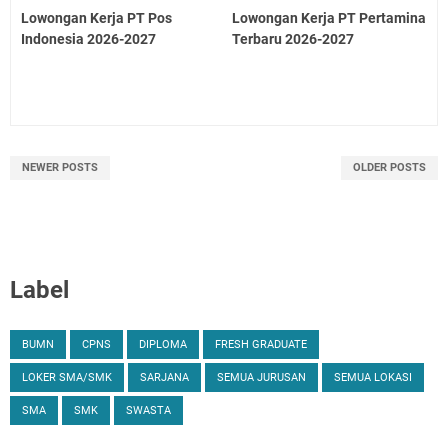
Lowongan Kerja PT Pos
Lowongan Kerja PT Pertamina
Indonesia 2026-2027
Terbaru 2026-2027
NEWER POSTS
OLDER POSTS
Label
BUMN
CPNS
DIPLOMA
FRESH GRADUATE
LOKER SMA/SMK
SARJANA
SEMUA JURUSAN
SEMUA LOKASI
SMA
SMK
SWASTA