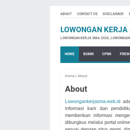
ABOUT
CONTACT US
DISCLAIMER
LOWONGAN KERJA 
LOWONGAN KERJA SMA 2026, LOWONGAN K
HOME
BUMN
CPNS
FRES
Home
/
About
About
Lowongankerjasma.web.id
ada
informasi karir dan pendid
memberikan informasi menge
dibungkus melalui portal online
sesuai dengan situs resmi, di