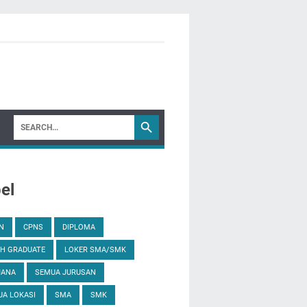
el
N
CPNS
DIPLOMA
H GRADUATE
LOKER SMA/SMK
JANA
SEMUA JURUSAN
A LOKASI
SMA
SMK