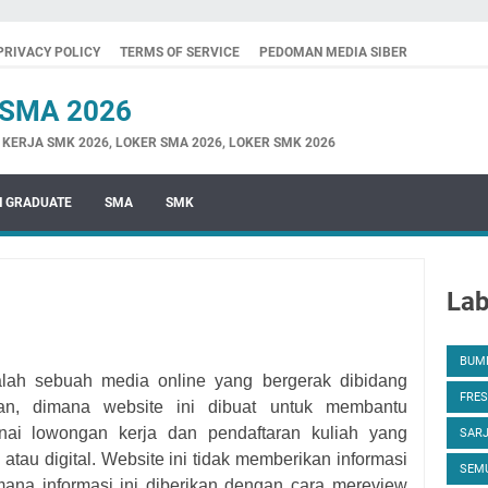
PRIVACY POLICY
TERMS OF SERVICE
PEDOMAN MEDIA SIBER
SMA 2026
ERJA SMK 2026, LOKER SMA 2026, LOKER SMK 2026
H GRADUATE
SMA
SMK
Lab
BUM
lah sebuah media online yang bergerak dibidang
FRES
ikan, dimana website ini dibuat untuk membantu
nai lowongan kerja dan pendaftaran kuliah yang
SAR
 atau digital. Website ini tidak memberikan informasi
SEMU
mana informasi ini diberikan dengan cara mereview